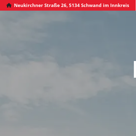
Neukirchner Straße 26, 5134 Schwand im Innkreis
