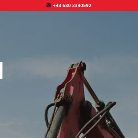
+43 680 3340592
